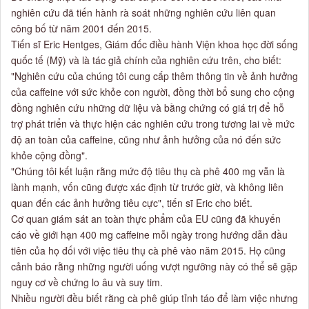
nghiên cứu đã tiến hành rà soát những nghiên cứu liên quan
công bố từ năm 2001 đến 2015.
Tiến sĩ Eric Hentges, Giám đốc điều hành Viện khoa học đời sống
quốc tế (Mỹ) và là tác giả chính của nghiên cứu trên, cho biết:
"Nghiên cứu của chúng tôi cung cấp thêm thông tin về ảnh hưởng
của caffeine với sức khỏe con người, đồng thời bổ sung cho cộng
đồng nghiên cứu những dữ liệu và bằng chứng có giá trị để hỗ
trợ phát triển và thực hiện các nghiên cứu trong tương lai về mức
độ an toàn của caffeine, cũng như ảnh hưởng của nó đến sức
khỏe cộng đồng".
"Chúng tôi kết luận rằng mức độ tiêu thụ cà phê 400 mg vẫn là
lành mạnh, vốn cũng được xác định từ trước giờ, và không liên
quan đến các ảnh hưởng tiêu cực", tiến sĩ Eric cho biết.
Cơ quan giám sát an toàn thực phẩm của EU cũng đã khuyến
cáo về giới hạn 400 mg caffeine mỗi ngày trong hướng dẫn đầu
tiên của họ đối với việc tiêu thụ cà phê vào năm 2015. Họ cũng
cảnh báo rằng những người uống vượt ngưỡng này có thể sẽ gặp
nguy cơ về chứng lo âu và suy tim.
Nhiều người đều biết rằng cà phê giúp tỉnh táo để làm việc nhưng