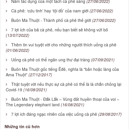
Năm tác dụng của một tách cà phê sáng
(27/06/2022)
Cà phê: ‘cứu tinh’ hay ‘tội đồ’ của nam giới
(27/06/2022)
Buôn Ma Thuột - Thành phố cà phê thế giới
(27/06/2022)
7 lợi ích của bã cà phê, nếu bạn biết sẽ không vứt bỏ
(13/07/2022)
Thêm tin vui tuyệt vời cho những người thích uống cà phê
(01/06/2022)
Uống cà phê có thể ngăn ung thư đại tràng
(07/09/2021)
Buôn Ma Thuột gốc tiếng Êđê, nghĩa là "bản hoặc làng của
Ama Thuột"
(27/12/2017)
Thật tuyệt vời nếu thực sự cà phê có thể là lá chắn chống lại
Covid-19
(16/08/2021)
Buôn Ma Thuột - Đắk Lắk – Vùng đất huyền thoại của voi –
The Legendary elephant land
(16/08/2021)
7 lợi ích đáng ngạc nhiên của việc uống cà phê
(29/08/2017)
Những tin cũ hơn